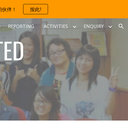
的伙伴！
按此!
ion
REPORTING
ACTIVITIES
ENQUIRY
ED 