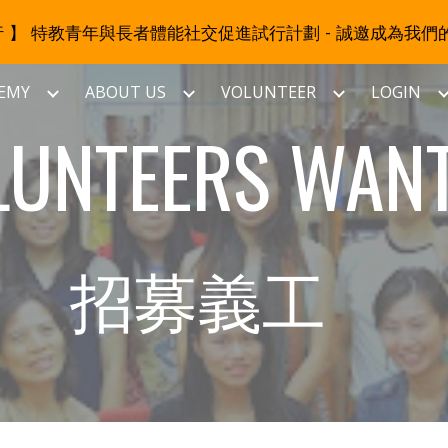
同行 】 特教青年與長者體能社交促進試行計劃 - 誠邀成為我們
ip to main content
Skip to navigat
EMY
ABOUT US
VOLUNTEER
LOGIN
LUNTEERS WANT
招募義工 